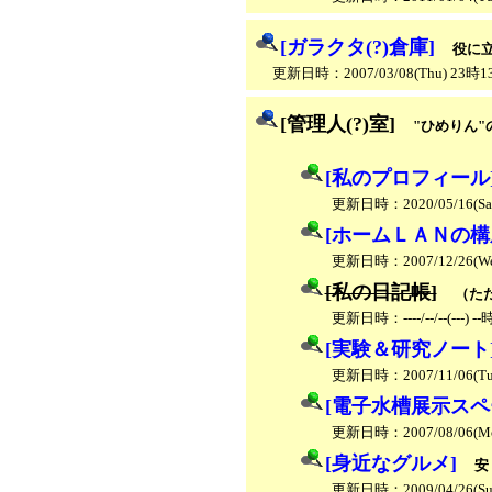
[ガラクタ(?)倉庫]
役に立
更新日時：2007/03/08(Thu) 23時
[管理人(?)室]
"ひめりん"
[私のプロフィール
更新日時：2020/05/16(Sa
[ホームＬＡＮの構
更新日時：2007/12/26(W
[私の日記帳]
（た
更新日時：----/--/--(---) --
[実験＆研究ノート
更新日時：2007/11/06(Tu
[電子水槽展示スペ
更新日時：2007/08/06(M
[身近なグルメ]
安
更新日時：2009/04/26(Su