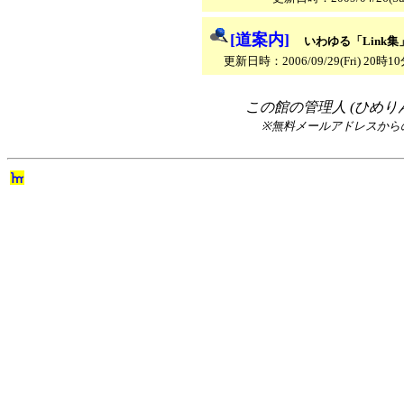
[道案内]
いわゆる「Link集
更新日時：2006/09/29(Fri) 20時1
この館の管理人 (ひめり
※無料メールアドレスから