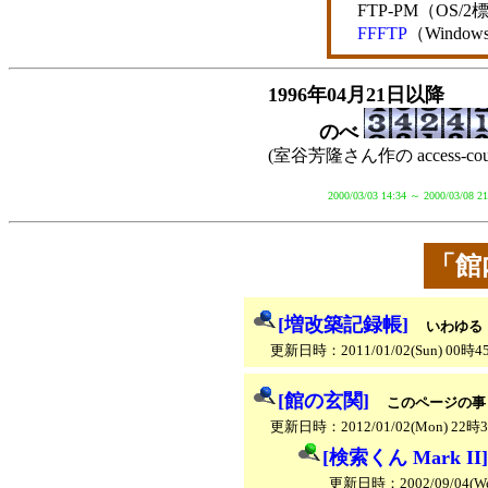
FTP-PM（OS/
FFFTP
（Wind
1996年04月21日以降
のべ
(室谷芳隆さん作の access-co
2000/03/03 14:34 ～ 200
「館
[増改築記録帳]
いわゆる「W
更新日時：2011/01/02(Sun) 00時
[館の玄関]
このページの事
更新日時：2012/01/02(Mon) 22時
[検索くん Mark II]
更新日時：2002/09/04(W