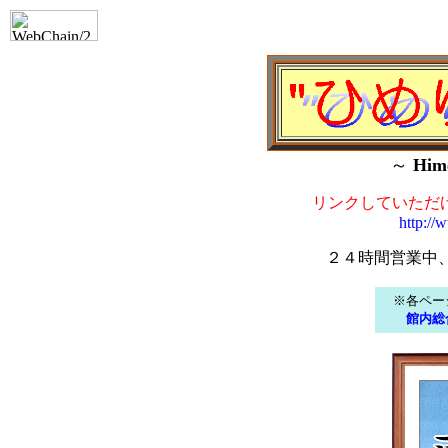
～
Him
リンクしていただ
http://
２４時間営業中
※各ペー
館内総